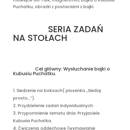
mówiące Go Talk, magnetofon, bajka o Kubusiu
Puchatku, obrazki z postaciami z bajki.
SERIA ZADAŃ
NA STOŁACH
Cel główny: Wysłuchanie bajki o
Kubusiu Puchatku.
Siedzenie na boksach( piosenka „Siedzę
prosto…”).
Przydzielenie zadań indywidualnych.
Przypomnienie tematu dnia: Przyjaciele
Kubusia Puchatka.
Ćwiczenia oddechowe (wymawianie