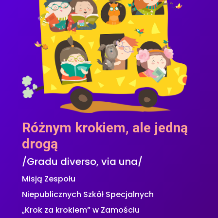
Różnym krokiem, ale jedną
drogą
/Gradu diverso, via una/
Misją Zespołu
Niepublicznych Szkół Specjalnych
„Krok za krokiem” w Zamościu