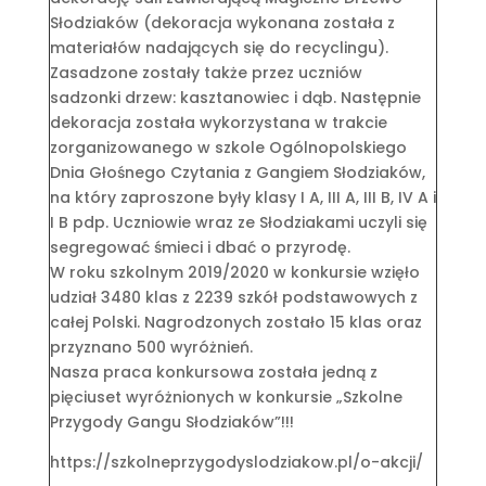
Słodziaków (dekoracja wykonana została z
materiałów nadających się do recyclingu).
Zasadzone zostały także przez uczniów
sadzonki drzew: kasztanowiec i dąb. Następnie
dekoracja została wykorzystana w trakcie
zorganizowanego w szkole Ogólnopolskiego
Dnia Głośnego Czytania z Gangiem Słodziaków,
na który zaproszone były klasy I A, III A, III B, IV A i
I B pdp. Uczniowie wraz ze Słodziakami uczyli się
segregować śmieci i dbać o przyrodę.
W roku szkolnym 2019/2020 w konkursie wzięło
udział 3480 klas z 2239 szkół podstawowych z
całej Polski. Nagrodzonych zostało 15 klas oraz
przyznano 500 wyróżnień.
Nasza praca konkursowa została jedną z
pięciuset wyróżnionych w konkursie „Szkolne
Przygody Gangu Słodziaków”!!!
https://szkolneprzygodyslodziakow.pl/o-akcji/