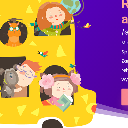
a
/G
Mi
Sp
Za
re
wy