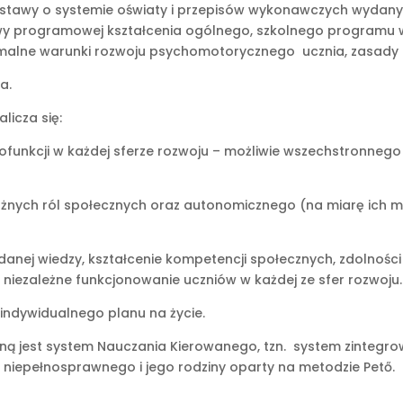
z Ustawy o systemie oświaty i przepisów wykonawczych wydany
wy programowej kształcenia ogólnego, szkolnego programu
ymalne warunki rozwoju psychomotorycznego ucznia, zasady 
a.
licza się:
tofunkcji w każdej sferze rozwoju – możliwie wszechstronne
różnych ról społecznych oraz autonomicznego (na miarę ich 
iadanej wiedzy, kształcenie kompetencji społecznych, zdolno
 niezależne funkcjonowanie uczniów w każdej ze sfer rozwoju.
 indywidualnego planu na życie.
ną jest system Nauczania Kierowanego, tzn. system zinteg
 niepełnosprawnego i jego rodziny oparty na metodzie Pető.