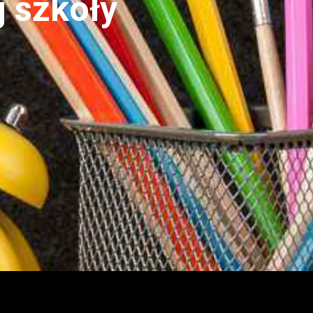
j szkoły