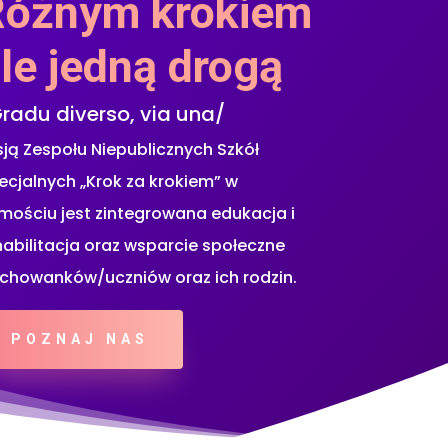
Różnym krokiem
le jedną drogą
radu diverso, via una/
sją Zespołu Niepublicznych Szkół
ecjalnych „Krok za krokiem” w
mościu jest zintegrowana edukacja i
habilitacja oraz wsparcie społeczne
chowanków/uczniów oraz ich rodzin.
POZNAJ NAS