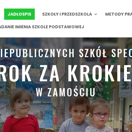
JADŁOSPIS
SZKOŁY I PRZEDSZKOLA
METODY PR
ADANIE IMIENIA SZKOLE PODSTAWOWEJ
NIEPUBLICZNYCH SZKÓŁ SPE
ROK ZA KROKI
W ZAMOŚCIU