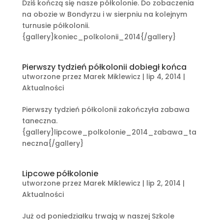
Dziś kończą się nasze półkolonie. Do zobaczenia
na obozie w Bondyrzu i w sierpniu na kolejnym
turnusie półkolonii.
{gallery}koniec_polkolonii_2014{/gallery}
Pierwszy tydzień półkolonii dobiegł końca
utworzone przez
Marek Miklewicz
|
lip 4, 2014
|
Aktualności
Pierwszy tydzień półkolonii zakończyła zabawa
taneczna.
{gallery}lipcowe_polkolonie_2014_zabawa_ta
neczna{/gallery}
Lipcowe półkolonie
utworzone przez
Marek Miklewicz
|
lip 2, 2014
|
Aktualności
Już od poniedziałku trwają w naszej Szkole