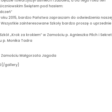
i będzie towarzyszył uśmiech i zabawa, a od tego roku ten
m Uczniowskim Świętem pod hasłem:
adczeń”
w roku 2015, bardzo Państwa zapraszam do odwiedzenia nasze
. Wszystkie zainteresowane Szkoły bardzo proszę o uprzednie
zkół „Krok za krokiem” w Zamościu p. Agnieszka Pilch i Sekre
u p. Monika Tadra
 w Zamościu Małgorzata Jagoda
{/gallery}