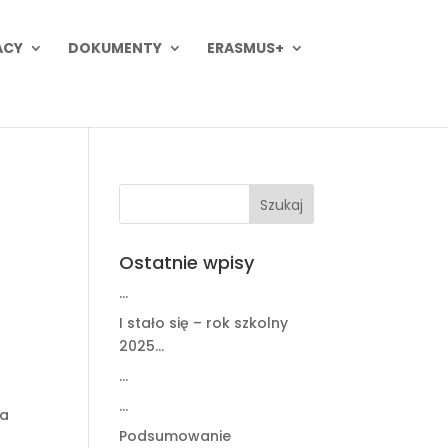
ACY
DOKUMENTY
ERASMUS+
Ostatnie wpisy
…
I stało się – rok szkolny
2025…
…
…
za
Podsumowanie