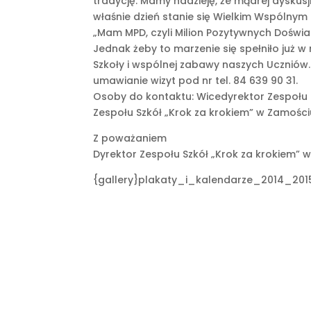
tradycję. Mamy nadzieję, że mądrej dyskusj
właśnie dzień stanie się Wielkim Wspólny
„Mam MPD, czyli Milion Pozytywnych Doświ
Jednak żeby to marzenie się spełniło już 
Szkoły i wspólnej zabawy naszych Uczniów
umawianie wizyt pod nr tel. 84 639 90 31.
Osoby do kontaktu: Wicedyrektor Zespołu S
Zespołu Szkół „Krok za krokiem” w Zamości
Z poważaniem
Dyrektor Zespołu Szkół „Krok za krokiem”
{gallery}plakaty_i_kalendarze_2014_2015