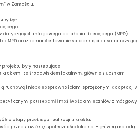
em” w Zamościu.
zony był
cięcego.
ypów dotyczących mózgowego porażenia dziecięcego (MPD),
ób z MPD oraz zamanifestowanie solidarności z osobami żyjąc
 projektu były następujące:
za krokiem” ze środowiskiem lokalnym, głównie z uczniami
cią ruchową i niepełnosprawnościami sprzężonymi adaptacji 
e specyficznymi potrzebami i możliwościami uczniów z mózgow
lne etapy przebiegu realizacji projektu:
posób przedstawić się społeczności lokalnej – główną metodą