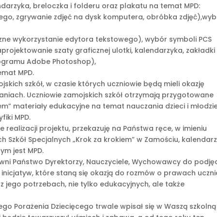
ndarzyka, breloczka i folderu oraz plakatu na temat MPD:
ego, zgrywanie zdjęć na dysk komputera, obróbka zdjęć),wyb
zne wykorzystanie edytora tekstowego), wybór symboli PCS
ojektowanie szaty graficznej ulotki, kalendarzyka, zakładki 
programu Adobe Photoshop),
temat MPD.
skich szkół, w czasie których uczniowie będą mieli okazję
aniach. Uczniowie zamojskich szkół otrzymają przygotowane
iem” materiały edukacyjne na temat nauczania dzieci i młodzi
fiki MPD.
 realizacji projektu, przekazuję na Państwa ręce, w imieniu
ch Szkół Specjalnych „Krok za krokiem” w Zamościu, kalendarz
zym jest MPD.
wni Państwo Dyrektorzy, Nauczyciele, Wychowawcy do podję
nicjatyw, które staną się okazją do rozmów o prawach uczni
 jego potrzebach, nie tylko edukacyjnych, ale także
go Porażenia Dziecięcego trwale wpisał się w Waszą szkolną