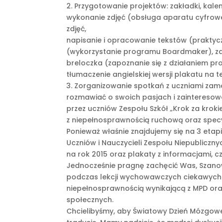
2. Przygotowanie projektów: zakładki, kale
wykonanie zdjęć (obsługa aparatu cyfrow
zdjęć,
napisanie i opracowanie tekstów (praktyc
(wykorzystanie programu Boardmaker), zapr
breloczka (zapoznanie się z działaniem 
tłumaczenie angielskiej wersji plakatu na 
3. Zorganizowanie spotkań z uczniami zamoj
rozmawiać o swoich pasjach i zainteresow
przez uczniów Zespołu Szkół „Krok za krok
z niepełnosprawnością ruchową oraz specy
Ponieważ właśnie znajdujemy się na 3 etapie
Uczniów i Nauczycieli Zespołu Niepubliczny
na rok 2015 oraz plakaty z informacjami, c
Jednocześnie pragnę zachęcić Was, Szano
podczas lekcji wychowawczych ciekawych i
niepełnosprawnością wynikającą z MPD oraz
społecznych.
Chcielibyśmy, aby Światowy Dzień Mózgowe