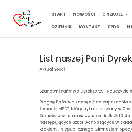
START
NOWOŚCI
O SZKOLE
DZIENNIK
KONTAKT
SPDN
N
List naszej Pani Dyrek
Aktualności
Szanowni Państwo Dyrektorzy i Nauczyciele
Pragnę Państwa zachęcić do zapoznania się
temacie MPD”, który był realizowany w Zes
Zamościu w terminie od dnia 15.09.2014 do d
następujących Szkół wchodzących w skład Z
krokiem”, Niepublicznego Gimnazjum Specja