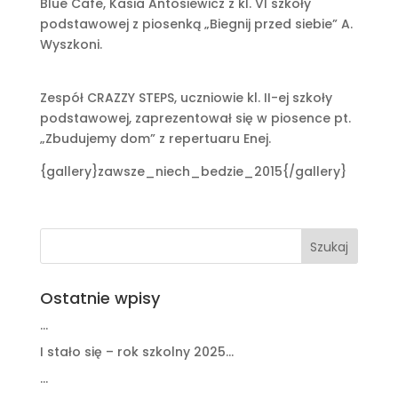
Blue Cafe, Kasia Antosiewicz z kl. VI szkoły
podstawowej z piosenką „Biegnij przed siebie” A.
Wyszkoni.
Zespół CRAZZY STEPS, uczniowie kl. II-ej szkoły
podstawowej, zaprezentował się w piosence pt.
„Zbudujemy dom” z repertuaru Enej.
{gallery}zawsze_niech_bedzie_2015{/gallery}
Ostatnie wpisy
…
I stało się – rok szkolny 2025…
…