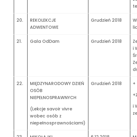
t
20.
REKOLEKCJE
Grudzień 2018
W
ADWENTOWE
l
21.
Gala OdDam
Grudzień 2018
Z
i
Ś
Z
d
22.
MIĘDZYNARODOWY DZIEŃ
Grudzień 2018
+
OSÓB
+
NIEPEŁNOSPRAWNYCH
i
(Lekcje savoir vivre
z
wobec osób z
niepełnosprawnościami)