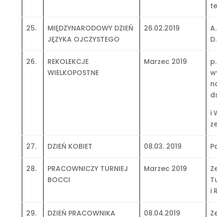
t
25.
MIĘDZYNARODOWY DZIEŃ
26.02.2019
A
JĘZYKA OJCZYSTEGO
D
26.
REKOLEKCJE
Marzec 2019
p.
WIELKOPOSTNE
w
n
d
i
z
27.
DZIEŃ KOBIET
08.03. 2019
P
28.
PRACOWNICZY TURNIEJ
Marzec 2019
Z
BOCCI
T
i 
29.
DZIEŃ PRACOWNIKA
08.04.2019
Z