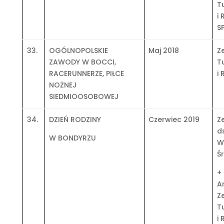
T
i 
S
33.
OGÓLNOPOLSKIE
Maj 2018
Z
ZAWODY W BOCCI,
T
RACERUNNERZE, PIŁCE
i 
NOŻNEJ
SIEDMIOOSOBOWEJ
34.
DZIEŃ RODZINY
Czerwiec 2019
Z
ds
W BONDYRZU
W
Ś
+
A
Z
T
i 