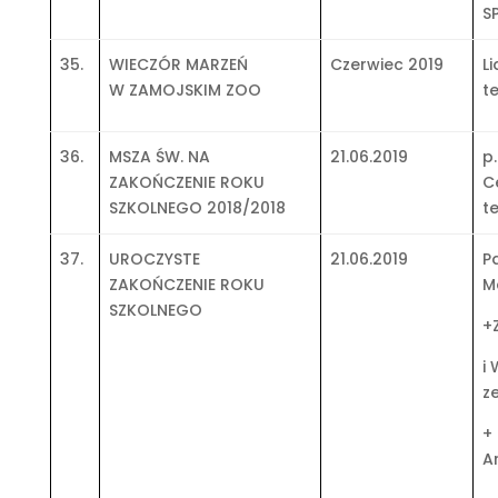
S
35.
WIECZÓR MARZEŃ
Czerwiec 2019
L
W ZAMOJSKIM ZOO
t
36.
MSZA ŚW. NA
21.06.2019
p.
ZAKOŃCZENIE ROKU
C
SZKOLNEGO 2018/2018
t
37.
UROCZYSTE
21.06.2019
P
ZAKOŃCZENIE ROKU
M
SZKOLNEGO
+
i
z
+
A