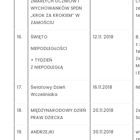
ZMARŁYCH UCZNIÓW I
Ć
WYCHOWANKÓW SPDN
z
„KROK ZA KROKIEM” W
t
ZAMOŚCIU
16.
ŚWIĘTO
12.11. 2018
B
z
NIEPODLEGŁOŚCI
t
Z
+ TYDZIEŃ
M
Z NIEPODLEGŁĄ
i
17.
Światowy Dzień
16.11.2018
N
Wcześniaka
18.
MIĘDZYNARODOWY DZIEŃ
20.11.2018
Z
PRAW DZIECKA
S
19.
ANDRZEJKI
30.11.2018
w
z