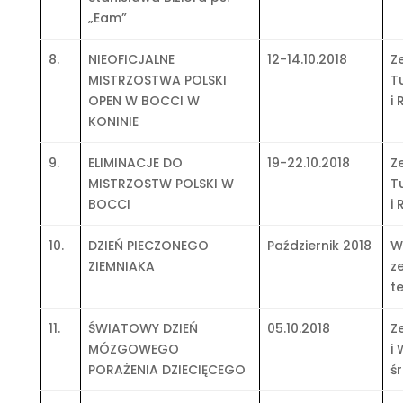
„Eam”
8.
NIEOFICJALNE
12-14.10.2018
Z
MISTRZOSTWA POLSKI
T
OPEN W BOCCI W
i 
KONINIE
9.
ELIMINACJE DO
19-22.10.2018
Z
MISTRZOSTW POLSKI W
T
BOCCI
i 
10.
DZIEŃ PIECZONEGO
Październik 2018
W
ZIEMNIAKA
z
t
11.
ŚWIATOWY DZIEŃ
05.10.2018
Z
MÓZGOWEGO
i
PORAŻENIA DZIECIĘCEGO
ś