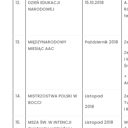
12.
DZIEŃ EDUKACJI
15.10.2018
A.
NARODOWEJ
R
t
13.
MIĘDZYNARODOWY
Październik 2018
Z
MIESIĄC AAC
Z
i
Ś
+
A
14.
MISTRZOSTWA POLSKI W
Listopad
Z
BOCCI
T
2018
i 
15.
MSZA ŚW. W INTENCJI
Listopad 2018
W.