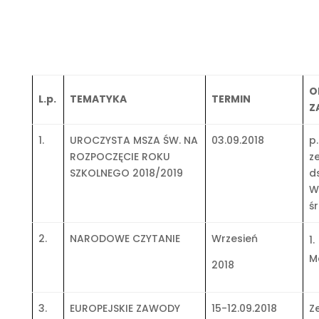
O
L.p.
TEMATYKA
TERMIN
Z
1.
UROCZYSTA MSZA ŚW. NA
03.09.2018
p.
ROZPOCZĘCIE ROKU
z
SZKOLNEGO 2018/2019
ds
W
ś
2.
NARODOWE CZYTANIE
Wrzesień
M
2018
3.
EUROPEJSKIE ZAWODY
15-12.09.2018
Z