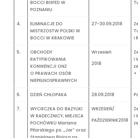
BOCCI BISFED W
Tu
POZNANIU
4.
ELIMINACJE DO
27-30.09.2018
Z
MISTRZOSTW POLSKI W
T
BOCCI W KRAKOWIE
i 
5.
OBCHODY
Wrzesień
Z
RATYFIKOWANIA
i
2018
KONWENCJI ONZ
z
O PRAWACH OSÓB
+
NIEPEŁNOSPRAWNYCH
6.
DZIEŃ CHŁOPAKA
28.09.2018
P
7.
WYCIECZKA DO BAZYLIKI
WRZESIEŃ/
Z
W RADECZNICY, MIEJSCA
i
PAŹDZIERNIK2018
POCHÓWKU Mariana
z
Pilarskiego ps. „Jar” oraz
Stanisława Biziora ps.