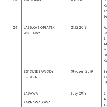
23.
MIKOŁAJKI
6.12.2018
M
K
z
t
24.
JASEŁKA I OPŁATEK
21.12.2018
A.
WIGILIJNY
S
E.
A
M
B
K
SZKOLNE ZAWODY
Styczeń 2019
Z
BOCCIA
T
i 
ZABAWA
Luty 2019
E.
A
KARNAWAŁOWA
z