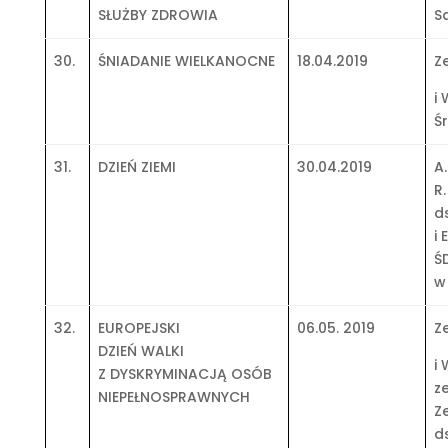
SŁUŻBY ZDROWIA
S
30.
ŚNIADANIE WIELKANOCNE
18.04.2019
Z
i
Ś
31.
DZIEŃ ZIEMI
30.04.2019
A
R
d
i
Ś
w
32.
EUROPEJSKI
06.05. 2019
Z
DZIEŃ WALKI
i
Z DYSKRYMINACJĄ OSÓB
z
NIEPEŁNOSPRAWNYCH
Z
ds