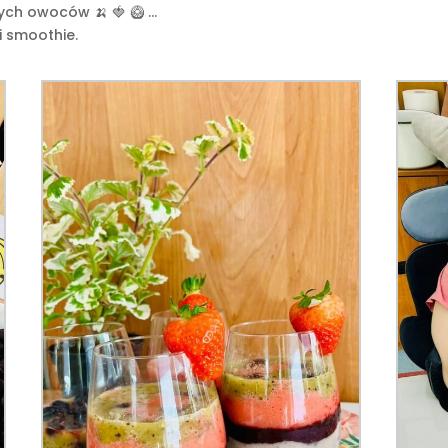
ych owoców 🍌 🍓 🥝 …
i smoothie.