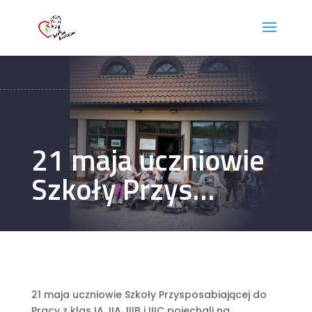
21 maja uczniowie
Szkoły Przys…
21 maja uczniowie Szkoły Przysposabiającej do
Pracy z klas IA, IIA, IIIB i IIIC pojechali na